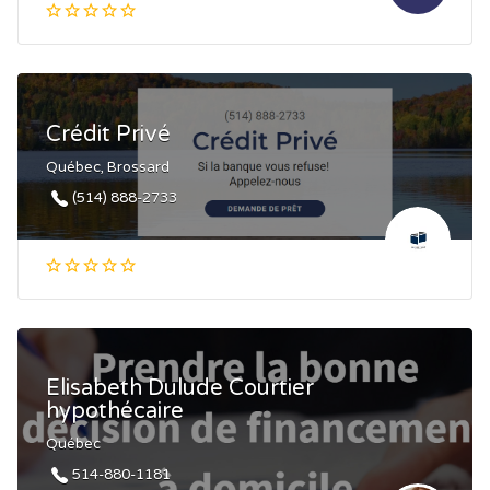
Crédit Privé
Québec, Brossard
(514) 888-2733
Elisabeth Dulude Courtier
hypothécaire
Québec
514-880-1181