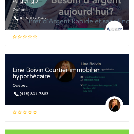
Argengo
Québec
438-808 0545
Line Boivin Courtier immobilier
hypothécaire
Québec
(418) 801-7863