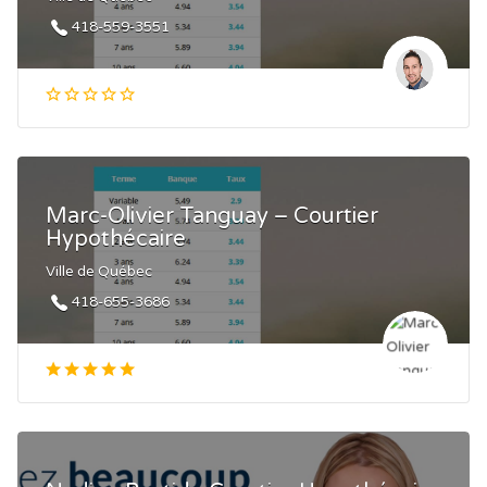
418-559-3551
Marc-Olivier Tanguay – Courtier
Hypothécaire
Ville de Québec
418-655-3686