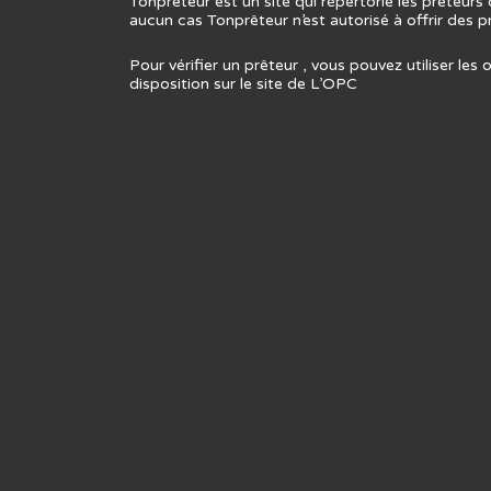
Tonprêteur est un site qui répertorie les prêteur
aucun cas Tonprêteur n’est autorisé à offrir des p
Pour vérifier un prêteur , vous pouvez utiliser les 
disposition sur le site de L’
OPC